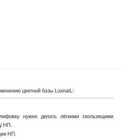
менению цветной базы LuxnaiL:
лифовку нужно делать лёгкими скользящими
у НП.
ции НП.