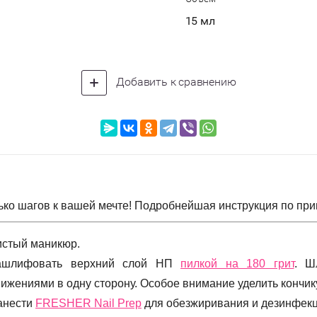
15 мл
Добавить к сравнению
ько шагов к вашей мечте! Подробнейшая инструкция по при
истый маникюр.
ашлифовать верхний слой НП
пилкой на 180 грит
. Ш
ижениями в одну сторону. Особое внимание уделить кончик
анести
FRESHER Nail Prep
для обе
зжиривания и дезинфек