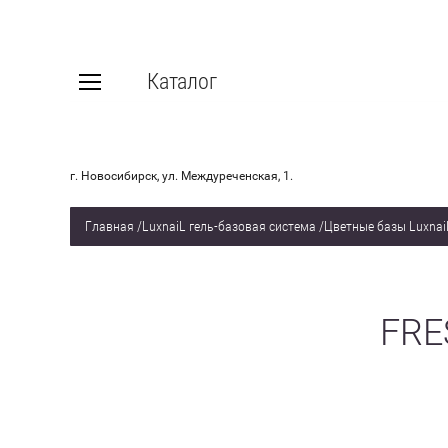
Каталог
г. Новосибирск, ул. Междуреченская, 1.
Главная
/
LuxnaiL гель-базовая система
/
Цветные базы Luxnai
FRE