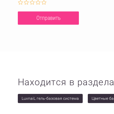
Находится в раздел
LuxnaiL гель-базовая система
Цветные ба