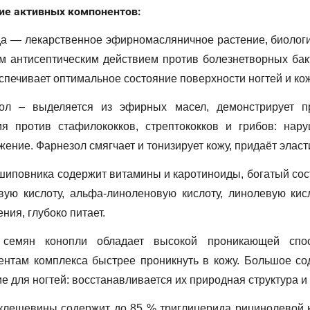
ие активных компонентов:
а — лекарственное эфирномасляничное растение, биологи
м антисептическим действием против болезнетворных бак
спечивает оптимальное состояние поверхности ногтей и ко
ол – выделяется из эфирных масел, демонстрирует п
ия против стафилококков, стрептококков и грибов: нар
ение. Фарнезол смягчает и тонизирует кожу, придаёт эласт
шиповника содержит витамины и каротиноиды, богатый сост
вую кислоту, альфа-линоленовую кислоту, линолевую кис
ния, глубоко питает.
семян конопли обладает высокой проникающей спосо
ентам комплекса быстрее проникнуть в кожу. Большое с
е для ногтей: восстанавливается их природная структура и
клещевины содержит до 85 % триглицерида рицинолевой к