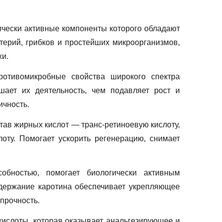
чески активные компоненты которого обладают
терий, грибков и простейших микроорганизмов,
жи.
ротивомикробные свойства широкого спектра
ушает их деятельность, чем подавляет рост и
ичность.
ав жирных кислот — транс-ретиноевую кислоту,
лоту. Помогает ускорить регенерацию, снимает
бностью, помогает биологически активным
одержание каротина обеспечивает укрепляющее
 прочность.
ислоты, которая оказывает анальгезирующее и