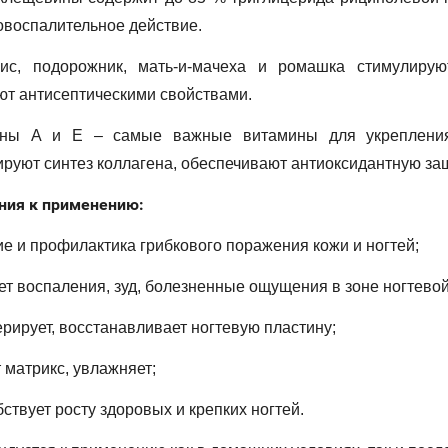
овоспалительное действие.
ис, подорожник, мать-и-мачеха и ромашка стимулирую
ют антисептическими свойствами.
ны А и Е – самые важные витамины для укрепления 
руют синтез коллагена, обеспечивают антиоксидантную защ
ния к применению:
ие и профилактика грибкового поражения кожи и ногтей;
ет воспаления, зуд, болезненные ощущения в зоне ногтево
ерирует, восстанавливает ногтевую пластину;
т матрикс, увлажняет;
бствует росту здоровых и крепких ногтей.