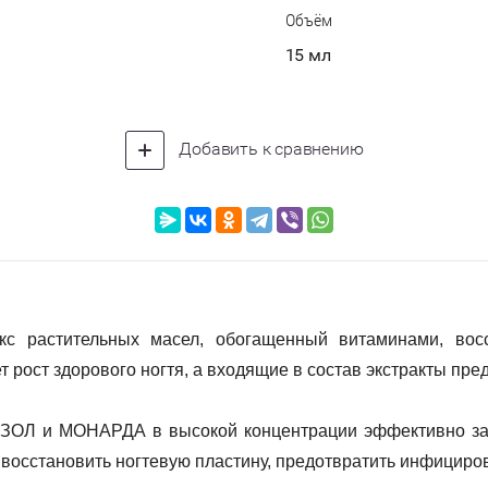
Объём
15 мл
Добавить к сравнению
кс растительных масел, обогащенный витаминами, восс
т рост здорового ногтя, а входящие в состав экстракты пр
ОЛ и МОНАРДА в высокой концентрации эффективно защ
восстановить ногтевую пластину, предотвратить инфициров