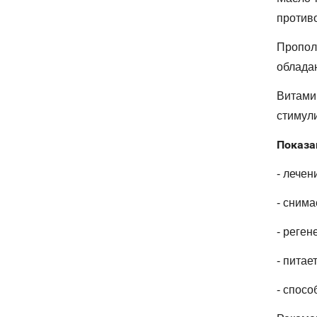
против
Пропол
облада
Витами
стимули
Показа
- лечен
- снима
- реген
- питае
- спосо