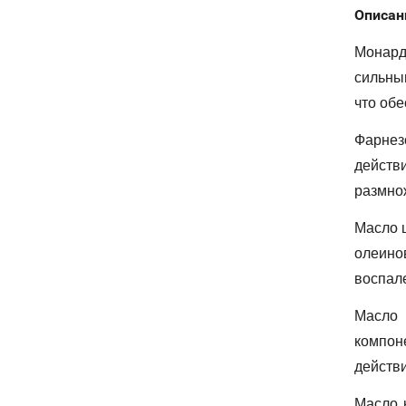
Описан
Монард
сильны
что обе
Фарнез
действ
размнож
Масло 
олеино
воспале
Масло 
компон
действи
Масло 