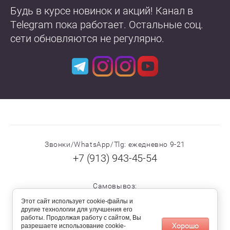
Будь в курсе новинок и акций! Канал в
Telegram пока работает. Остальные соц.
сети обновляются не регулярно.
Звонки/WhatsApp/Tlg: ежедневно 9-21
+7 (913) 943-45-54
Самовывоз:
г. Новосибирск, ул. Междуреченская, 1.
Этот сайт использует cookie-файлы и
другие технологии для улучшения его
По предварительному звонку
работы. Продолжая работу с сайтом, Вы
Хорошо
разрешаете использование cookie-